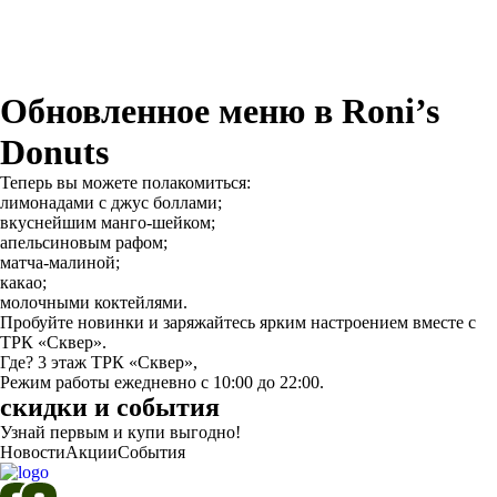
Обновленное меню в Roni’s
Donuts
Теперь вы можете полакомиться:
лимонадами с джус боллами;
вкуснейшим манго-шейком;
апельсиновым рафом;
матча-малиной;
какао;
молочными коктейлями.
Пробуйте новинки и заряжайтесь ярким настроением вместе с
ТРК «Сквер».
Где? 3 этаж ТРК «Сквер»,
Режим работы ежедневно с 10:00 до 22:00.
скидки и события
Узнай первым и купи выгодно!
Новости
Акции
События
8 дней до окончания
Фестиваль Кружков в ТРК «Сквер»