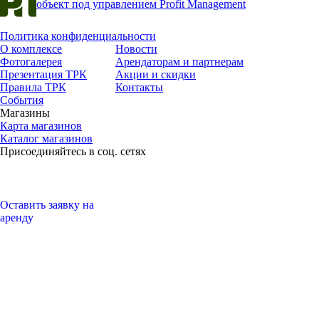
объект под управлением Profit Management
Найти детям кружки и секции на новый учебный год —
ЛЕГКО! 15 августа в ТРК «Сквер» пройдет традиционный
Фестиваль Кружков. Всего…
Политика конфиденциальности
узнать больше
О комплексе
Новости
Фотогалерея
Арендаторам и партнерам
Презентация ТРК
Акции и скидки
Правила ТРК
Контакты
События
Магазины
Карта магазинов
Каталог магазинов
Присоединяйтесь в соц. сетях
Оставить заявку на
аренду