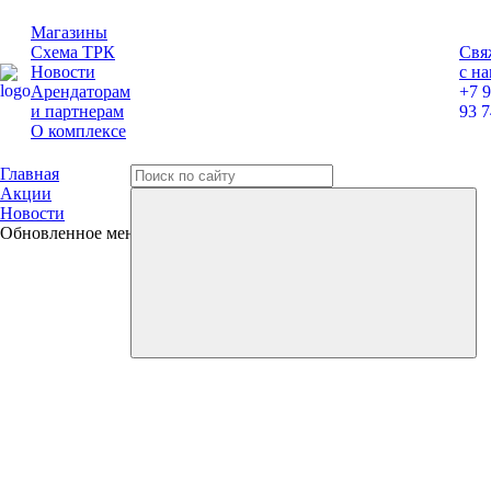
Магазины
Схема ТРК
Свя
Новости
с н
Арендаторам
+7 
и партнерам
93 7
О комплексе
Главная
Акции
Новости
Обновленное меню в Roni’s Donuts