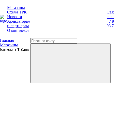
Магазины
Схема ТРК
Свя
Новости
с н
Арендаторам
+7 
и партнерам
93 7
О комплексе
Главная
Магазины
Банкомат Т-банк